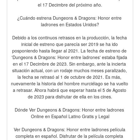
el 17 Decimbre del próximo año.
¿Cuándo estrena Dungeons & Dragons: Honor entre 
ladrones en Estados Unidos?
Debido a los continuos retrasos en la producción, la fecha 
inicial de estreno que parecía ser 2019 se ha ido 
posponiendo hasta llegar al 2021. La fecha de estreno de 
'Dungeons & Dragons: Honor entre ladrones' estaba fijada 
en el 17 Decimbre de 2023. Sin embargo, ante la incierta 
situación actual, con un rodaje muchos meses paralizado, 
la fecha se retrasó al 1 de octubre de 2021. Es más, 
nuevamente la historia del hombre murciélago se ha vuelto 
a retrasar. Ahora habrá que esperar hasta el 5 de Agosto 
de 2023 para disfrutar de ella en los cines.
Dónde Ver Dungeons & Dragons: Honor entre ladrones 
Online en Español Latino Gratis y Legal
Ver Dungeons & Dragons: Honor entre ladrones película 
completa en español. Disfrutar de la película completa 