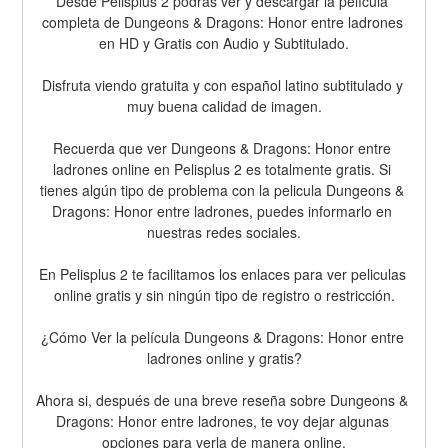
Desde Pelisplus 2 podrás ver y descargar la película 
completa de Dungeons & Dragons: Honor entre ladrones 
en HD y Gratis con Audio y Subtitulado.
Disfruta viendo gratuita y con español latino subtitulado y 
muy buena calidad de imagen.
Recuerda que ver Dungeons & Dragons: Honor entre 
ladrones online en Pelisplus 2 es totalmente gratis. Si 
tienes algún tipo de problema con la pelicula Dungeons & 
Dragons: Honor entre ladrones, puedes informarlo en 
nuestras redes sociales.
En Pelisplus 2 te facilitamos los enlaces para ver peliculas 
online gratis y sin ningún tipo de registro o restricción.
¿Cómo Ver la película Dungeons & Dragons: Honor entre 
ladrones online y gratis?
Ahora si, después de una breve reseña sobre Dungeons & 
Dragons: Honor entre ladrones, te voy dejar algunas 
opciones para verla de manera online.