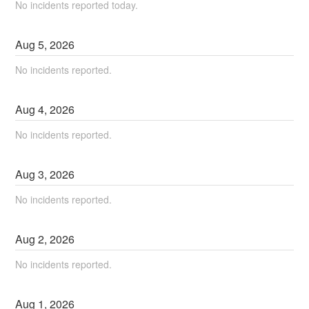
No incidents reported today.
Aug
5
,
2026
No incidents reported.
Aug
4
,
2026
No incidents reported.
Aug
3
,
2026
No incidents reported.
Aug
2
,
2026
No incidents reported.
Aug
1
,
2026