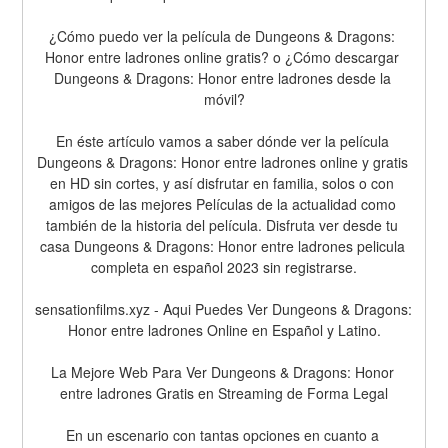
¿Cómo puedo ver la película de Dungeons & Dragons: 
Honor entre ladrones online gratis? o ¿Cómo descargar 
Dungeons & Dragons: Honor entre ladrones desde la 
móvil?
En éste artículo vamos a saber dónde ver la película 
Dungeons & Dragons: Honor entre ladrones online y gratis 
en HD sin cortes, y así disfrutar en familia, solos o con 
amigos de las mejores Películas de la actualidad como 
también de la historia del película. Disfruta ver desde tu 
casa Dungeons & Dragons: Honor entre ladrones pelicula 
completa en español 2023 sin registrarse.
sensationfilms.xyz - Aqui Puedes Ver Dungeons & Dragons: 
Honor entre ladrones Online en Español y Latino.
La Mejore Web Para Ver Dungeons & Dragons: Honor 
entre ladrones Gratis en Streaming de Forma Legal
En un escenario con tantas opciones en cuanto a 