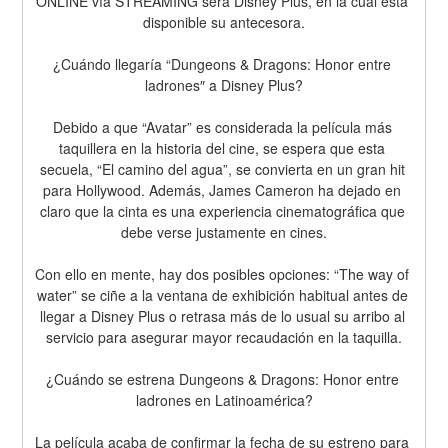
ONLINE vía STREAMING será Disney Plus, en la cual está 
disponible su antecesora.
¿Cuándo llegaría “Dungeons & Dragons: Honor entre 
ladrones″ a Disney Plus?
Debido a que “Avatar” es considerada la película más 
taquillera en la historia del cine, se espera que esta 
secuela, “El camino del agua”, se convierta en un gran hit 
para Hollywood. Además, James Cameron ha dejado en 
claro que la cinta es una experiencia cinematográfica que 
debe verse justamente en cines.
Con ello en mente, hay dos posibles opciones: “The way of 
water” se ciñe a la ventana de exhibición habitual antes de 
llegar a Disney Plus o retrasa más de lo usual su arribo al 
servicio para asegurar mayor recaudación en la taquilla.
¿Cuándo se estrena Dungeons & Dragons: Honor entre 
ladrones en Latinoamérica?
La película acaba de confirmar la fecha de su estreno para 