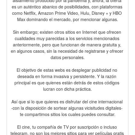
aislamiento producido por la pandemia y, ahora, la oferta 
es un auténtico abanico de posibilidades, con plataformas 
como Netflix, Amazon Prime Video, Hulu, Disney + y HBO 
Max dominando el mercado, por mencionar algunas.
Sin embargo; existen otros sitios en Internet que ofrecen 
cualidades muy parecidas a los servicios mencionados 
anteriormente, pero que funcionan de manera gratuita y, 
en algunos casos, sin la necesidad de registrarse y ofrecer 
datos personales.
El objetivo de estas webs es desplegar publicidad no 
deseada en forma invasiva y persistente. Y la razón 
principal es que quienes están detrás de estos códigos 
lucran con dicha práctica.
Así que si lo que quieres es disfrutar del cine internacional 
-con la disposición de sortear algunas vicisitudes digitales- 
te compartimos sitios los cuales puedes consultar.
El cine, tu compañía de TV por suscripción o incluso 
telegram, no son los mejores sitios para ver películas gratis 