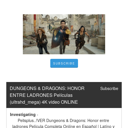
SUBSCRIBE
DUNGEONS & DRAGONS: HONOR 
Subscribe
ENTRE LADRONES Películas 
(ultrahd_mega) 4K video ONLINE
Investigating
-
Pelisplus..!VER Dungeons & Dragons: Honor entre 
ladrones Película Completa Onlíne en Español | Latíno y 